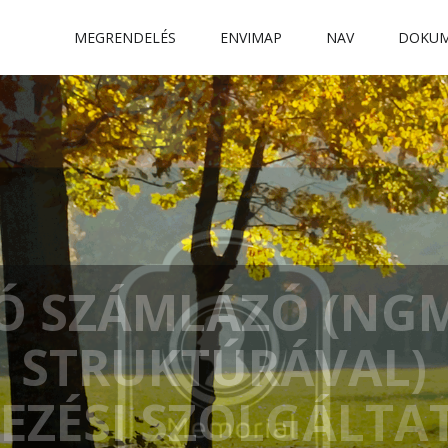
MEGRENDELÉS
ENVIMAP
NAV
DOKU
Ó SZÁMLÁZÓ (NG
STRUKTÚRÁVAL)
EZÉSI SZOLGÁLT