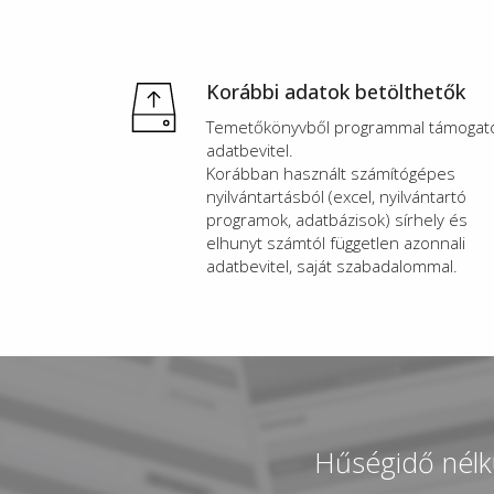
Korábbi adatok betölthetők
Temetőkönyvből programmal támogato
adatbevitel.
Korábban használt számítógépes
nyilvántartásból (excel, nyilvántartó
programok, adatbázisok) sírhely és
elhunyt számtól független azonnali
adatbevitel, saját szabadalommal.
Hűségidő nélkül