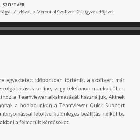
L SZOFTVER
ilágyi Lászlóval, a Memorial Szoftver Kft. ügyvezetőjével:
e egyeztetett időpontban történik, a szoftvert már
 szolgáltatások online, vagy telefonon munkaidőben
athoz a Teamviewer alkalmazását használjuk. Akinek
n, annak a honlapunkon a Teamviewer Quick Support
mbnyomással letöltve különleges beállítás nélkül be
ldani a felmerült kérdéseket.