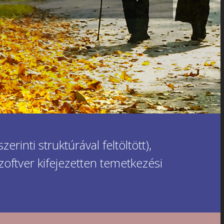
inti struktúrával feltöltött),
zoftver kifejezetten temetkezési
.