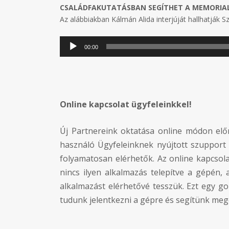
CSALÁDFAKUTATÁSBAN SEGÍTHET A MEMORIA
Az alábbiakban Kálmán Alida interjúját hallhatják Sz
Audió
00:00
lejátszó
Online kapcsolat ügyfeleinkkel!
Új Partnereink oktatása online módon előr
használó Ügyfeleinknek nyújtott szupport
folyamatosan elérhetők. Az online kapcsol
nincs ilyen alkalmazás telepítve a gépé
alkalmazást elérhetővé tesszük. Ezt egy go
tudunk jelentkezni a gépre és segítünk mego