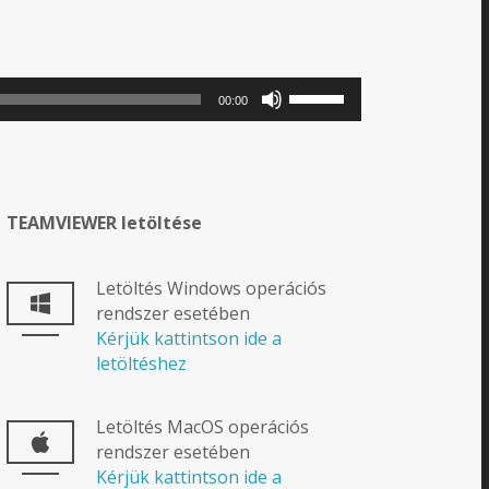
A
00:00
hangerő
növeléséhez,
illetőleg
csökkentéséhez
a
TEAMVIEWER letöltése
Fel/Le
billentyűket
Letöltés Windows operációs
kell
rendszer esetében
használni.
Kérjük kattintson ide a
letöltéshez
Letöltés MacOS operációs
rendszer esetében
Kérjük kattintson ide a