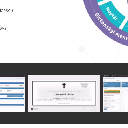
léssel)
óval,
.