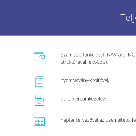
Tel
Számlázó funkcióval (NAV-álló, NG
struktúrával feltöltött),
nyomtatvány-kitöltővel,
dokumentumkezelővel,
naptár tervezővel az üzemeltetői f