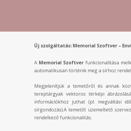
Új szolgáltatás: Memorial Szoftver – En
A
Memorial Szoftver
funkcionalitása mell
automatikusan történik meg a sírhoz rendel
Megjelenítjük a temetőről és annak közv
tereptárgyak vektoros térképi ábrázolás
információkhoz juthat (pl. megváltási id
sírgondozás).A temetőt üzemeltető szervez
rendelkező funkcionalitás.