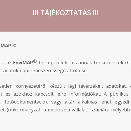
!!! TÁJÉKOZTATÁS !!!
viMAP ©
©
ett az
EnviMAP
térképi felület és annak funkciói is elé
t adatok napi rendszerességű áttöltése.
etlen környezetéről készült légi távérzékelt adatokat
át és azokhoz kapcsolt leíró információkat. A publikus
ő, fotódokumentáció), vagy akár alkalmas lehet egyedi s
et (önkormányzat, temetkezési vállalat) számára mélyebb a