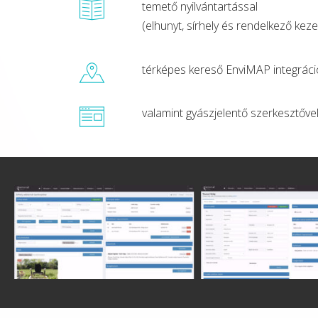
temető nyilvántartással
(elhunyt, sírhely és rendelkező keze
térképes kereső EnviMAP integráci
valamint gyászjelentő szerkesztővel