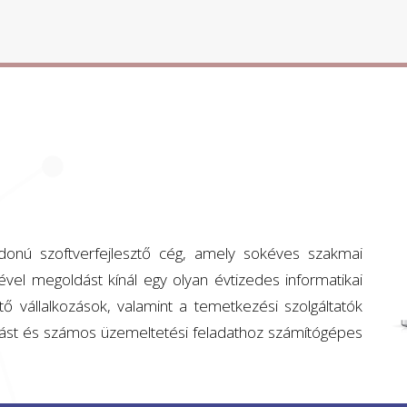
jdonú szoftverfejlesztő cég, amely sokéves szakmai
gével megoldást kínál egy olyan évtizedes informatikai
 vállalkozások, valamint a temetkezési szolgáltatók
tást és számos üzemeltetési feladathoz számítógépes