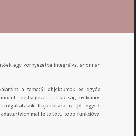
rhetőek egy környezetbe integrálva, ahonnan
, valamint a temetői objektumok és egyéb
 modul segítségével a lakosság nyilvános
zolgáltatások kiajánlására is (pl. egyedi
dattartalommal feltöltött, több funkcióval